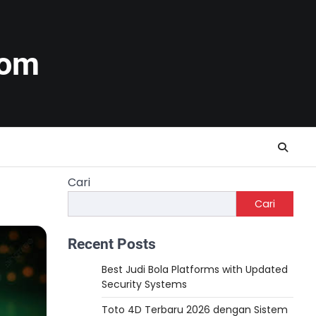
com
Cari
Cari
Recent Posts
Best Judi Bola Platforms with Updated
Security Systems
Toto 4D Terbaru 2026 dengan Sistem