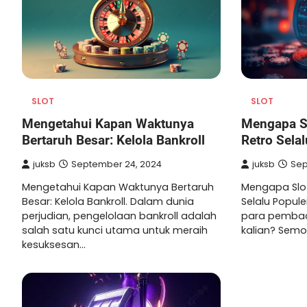
SLOT
SLOT
Mengetahui Kapan Waktunya
Mengapa Sl
Bertaruh Besar: Kelola Bankroll
Retro Sela
juksb
September 24, 2024
juksb
Sep
Mengetahui Kapan Waktunya Bertaruh
Mengapa Slot
Besar: Kelola Bankroll. Dalam dunia
Selalu Popule
perjudian, pengelolaan bankroll adalah
para pembac
salah satu kunci utama untuk meraih
kalian? Semo
kesuksesan…