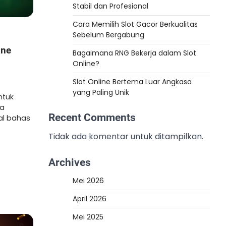
Stabil dan Profesional
Cara Memilih Slot Gacor Berkualitas
Sebelum Bergabung
ine
Bagaimana RNG Bekerja dalam Slot
Online?
Slot Online Bertema Luar Angkasa
yang Paling Unik
ntuk
na
Recent Comments
kal bahas
Tidak ada komentar untuk ditampilkan.
Archives
Mei 2026
April 2026
Mei 2025