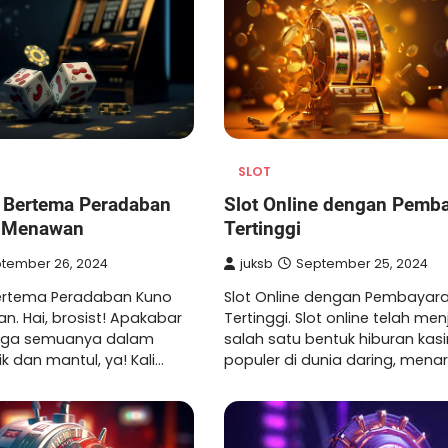
SLOT
Slot Online dengan Pemb
e Bertema Peradaban
Tertinggi
 Menawan
juksb
September 25, 2024
tember 26, 2024
Slot Online dengan Pembayar
Bertema Peradaban Kuno
Tertinggi. Slot online telah men
. Hai, brosist! Apakabar
salah satu bentuk hiburan kasi
oga semuanya dalam
populer di dunia daring, menar
k dan mantul, ya! Kali…