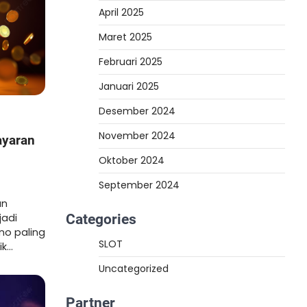
April 2025
Maret 2025
Februari 2025
Januari 2025
Desember 2024
November 2024
ayaran
Oktober 2024
September 2024
an
jadi
Categories
no paling
SLOT
ik…
Uncategorized
Partner