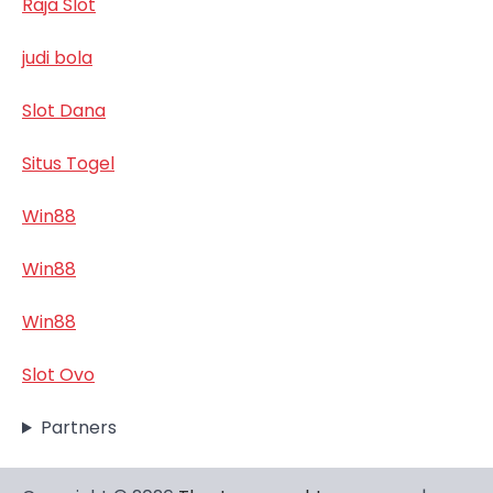
Raja Slot
judi bola
Slot Dana
Situs Togel
Win88
Win88
Win88
Slot Ovo
Partners