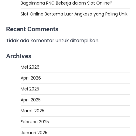
Bagaimana RNG Bekerja dalam Slot Online?
Slot Online Bertema Luar Angkasa yang Paling Unik
Recent Comments
Tidak ada komentar untuk ditampilkan.
Archives
Mei 2026
April 2026
Mei 2025
April 2025
Maret 2025
Februari 2025
Januari 2025