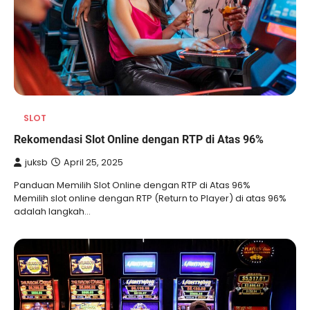
SLOT
Rekomendasi Slot Online dengan RTP di Atas 96%
juksb
April 25, 2025
Panduan Memilih Slot Online dengan RTP di Atas 96%
Memilih slot online dengan RTP (Return to Player) di atas 96%
adalah langkah…