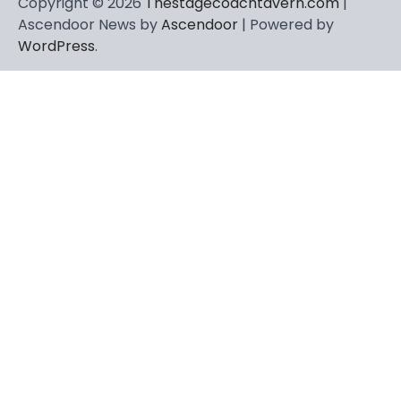
Copyright © 2026
Thestagecoachtavern.com
|
Ascendoor News by
Ascendoor
| Powered by
WordPress
.