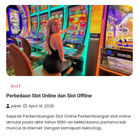
SLOT
Perbedaan Slot Online dan Slot Offline
juksb
April 14, 2025
Sejarah Perkembangan Slot Online Perkembangan slot online
dimulai pada akhir tahun 1990-an ketika kasino pertama kali
muncul di internet. Dengan kemajuan teknologi,…