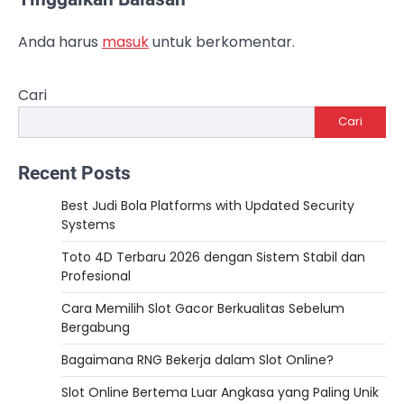
Anda harus
masuk
untuk berkomentar.
Cari
Cari
Recent Posts
Best Judi Bola Platforms with Updated Security
Systems
Toto 4D Terbaru 2026 dengan Sistem Stabil dan
Profesional
Cara Memilih Slot Gacor Berkualitas Sebelum
Bergabung
Bagaimana RNG Bekerja dalam Slot Online?
Slot Online Bertema Luar Angkasa yang Paling Unik