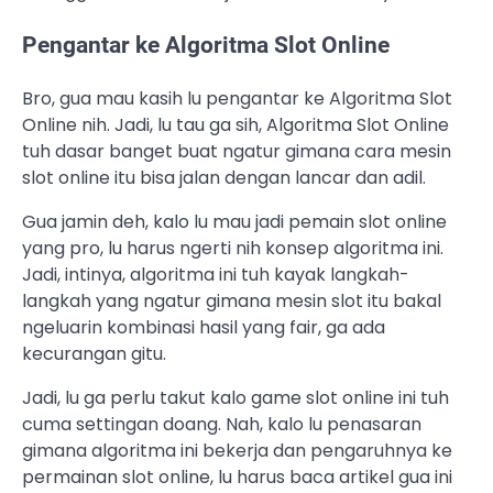
Pengantar ke Algoritma Slot Online
Bro, gua mau kasih lu pengantar ke Algoritma Slot
Online nih. Jadi, lu tau ga sih, Algoritma Slot Online
tuh dasar banget buat ngatur gimana cara mesin
slot online itu bisa jalan dengan lancar dan adil.
Gua jamin deh, kalo lu mau jadi pemain slot online
yang pro, lu harus ngerti nih konsep algoritma ini.
Jadi, intinya, algoritma ini tuh kayak langkah-
langkah yang ngatur gimana mesin slot itu bakal
ngeluarin kombinasi hasil yang fair, ga ada
kecurangan gitu.
Jadi, lu ga perlu takut kalo game slot online ini tuh
cuma settingan doang. Nah, kalo lu penasaran
gimana algoritma ini bekerja dan pengaruhnya ke
permainan slot online, lu harus baca artikel gua ini