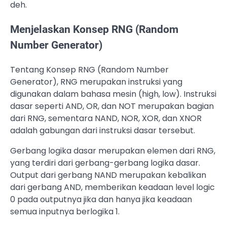
deh.
Menjelaskan Konsep RNG (Random
Number Generator)
Tentang Konsep RNG (Random Number
Generator), RNG merupakan instruksi yang
digunakan dalam bahasa mesin (high, low). Instruksi
dasar seperti AND, OR, dan NOT merupakan bagian
dari RNG, sementara NAND, NOR, XOR, dan XNOR
adalah gabungan dari instruksi dasar tersebut.
Gerbang logika dasar merupakan elemen dari RNG,
yang terdiri dari gerbang-gerbang logika dasar.
Output dari gerbang NAND merupakan kebalikan
dari gerbang AND, memberikan keadaan level logic
0 pada outputnya jika dan hanya jika keadaan
semua inputnya berlogika 1.