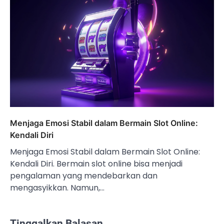
Menjaga Emosi Stabil dalam Bermain Slot Online:
Kendali Diri
Menjaga Emosi Stabil dalam Bermain Slot Online:
Kendali Diri. Bermain slot online bisa menjadi
pengalaman yang mendebarkan dan
mengasyikkan. Namun,…
Tinggalkan Balasan