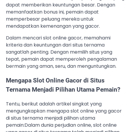
dapat memberikan keuntungan besar. Dengan
memanfaatkan bonus ini, pemain dapat
memperbesar peluang mereka untuk
mendapatkan kemenangan yang gacor.
Dalam mencari slot online gacor, memahami
kriteria dan keuntungan dari situs ternama
sangatlah penting. Dengan memilih situs yang
tepat, pemain dapat memperoleh pengalaman
bermain yang aman, seru, dan menguntungkan.
Mengapa Slot Online Gacor di Situs
Ternama Menjadi Pilihan Utama Pemain?
Tentu, berikut adalah artikel singkat yang
mengungkapkan mengapa slot online yang gacor
di situs ternama menjadi pilihan utama
pemain:Dalam dunia perjudian online, slot online