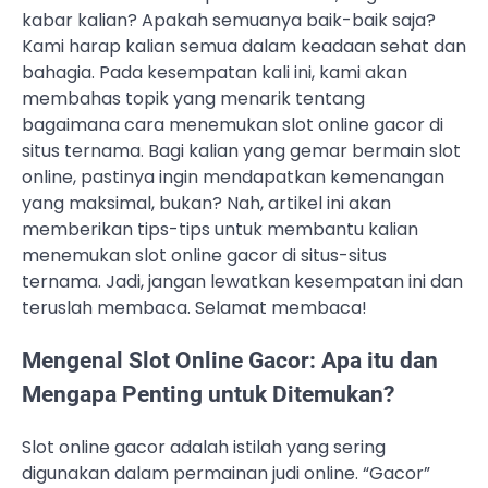
kabar kalian? Apakah semuanya baik-baik saja?
Kami harap kalian semua dalam keadaan sehat dan
bahagia. Pada kesempatan kali ini, kami akan
membahas topik yang menarik tentang
bagaimana cara menemukan slot online gacor di
situs ternama. Bagi kalian yang gemar bermain slot
online, pastinya ingin mendapatkan kemenangan
yang maksimal, bukan? Nah, artikel ini akan
memberikan tips-tips untuk membantu kalian
menemukan slot online gacor di situs-situs
ternama. Jadi, jangan lewatkan kesempatan ini dan
teruslah membaca. Selamat membaca!
Mengenal Slot Online Gacor: Apa itu dan
Mengapa Penting untuk Ditemukan?
Slot online gacor adalah istilah yang sering
digunakan dalam permainan judi online. “Gacor”