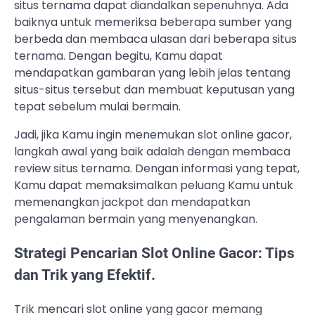
situs ternama dapat diandalkan sepenuhnya. Ada
baiknya untuk memeriksa beberapa sumber yang
berbeda dan membaca ulasan dari beberapa situs
ternama. Dengan begitu, Kamu dapat
mendapatkan gambaran yang lebih jelas tentang
situs-situs tersebut dan membuat keputusan yang
tepat sebelum mulai bermain.
Jadi, jika Kamu ingin menemukan slot online gacor,
langkah awal yang baik adalah dengan membaca
review situs ternama. Dengan informasi yang tepat,
Kamu dapat memaksimalkan peluang Kamu untuk
memenangkan jackpot dan mendapatkan
pengalaman bermain yang menyenangkan.
Strategi Pencarian Slot Online Gacor: Tips
dan Trik yang Efektif.
Trik mencari slot online yang gacor memang