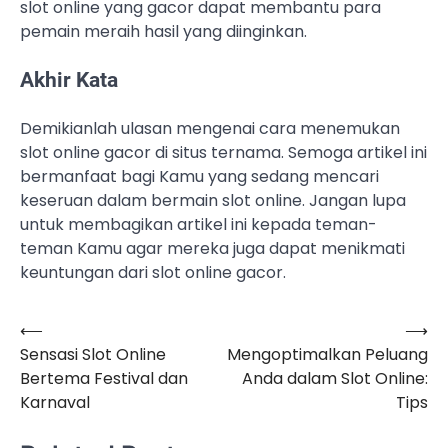
slot online yang gacor dapat membantu para
pemain meraih hasil yang diinginkan.
Akhir Kata
Demikianlah ulasan mengenai cara menemukan
slot online gacor di situs ternama. Semoga artikel ini
bermanfaat bagi Kamu yang sedang mencari
keseruan dalam bermain slot online. Jangan lupa
untuk membagikan artikel ini kepada teman-
teman Kamu agar mereka juga dapat menikmati
keuntungan dari slot online gacor.
⟵
⟶
Navigasi
Sensasi Slot Online
Mengoptimalkan Peluang
pos
Bertema Festival dan
Anda dalam Slot Online:
Karnaval
Tips