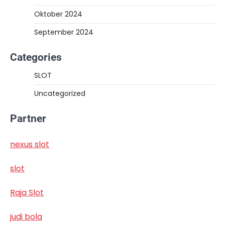
Oktober 2024
September 2024
Categories
SLOT
Uncategorized
Partner
nexus slot
slot
Raja Slot
judi bola