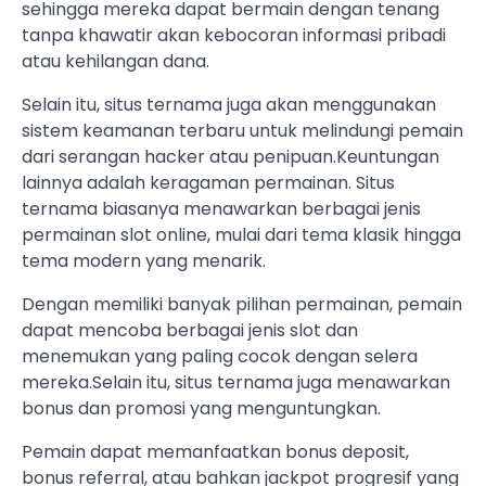
sehingga mereka dapat bermain dengan tenang
tanpa khawatir akan kebocoran informasi pribadi
atau kehilangan dana.
Selain itu, situs ternama juga akan menggunakan
sistem keamanan terbaru untuk melindungi pemain
dari serangan hacker atau penipuan.Keuntungan
lainnya adalah keragaman permainan. Situs
ternama biasanya menawarkan berbagai jenis
permainan slot online, mulai dari tema klasik hingga
tema modern yang menarik.
Dengan memiliki banyak pilihan permainan, pemain
dapat mencoba berbagai jenis slot dan
menemukan yang paling cocok dengan selera
mereka.Selain itu, situs ternama juga menawarkan
bonus dan promosi yang menguntungkan.
Pemain dapat memanfaatkan bonus deposit,
bonus referral, atau bahkan jackpot progresif yang