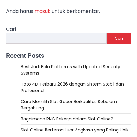
Anda harus
masuk
untuk berkomentar.
Cari
Cari
Recent Posts
Best Judi Bola Platforms with Updated Security
Systems
Toto 4D Terbaru 2026 dengan Sistem Stabil dan
Profesional
Cara Memilih Slot Gacor Berkualitas Sebelum
Bergabung
Bagaimana RNG Bekerja dalam Slot Online?
Slot Online Bertema Luar Angkasa yang Paling Unik