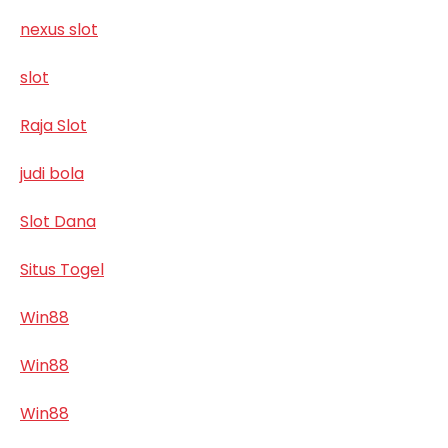
nexus slot
slot
Raja Slot
judi bola
Slot Dana
Situs Togel
Win88
Win88
Win88