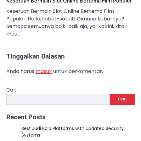
Keseruan Bermain Slot Online Bertema Film Populer
Keseruan Bermain Slot Online Bertema Film
Populer. Hello, sobat-sobat! Gimana kabarnya?
Semoga semuanya baik-baik aja, ya! Kali ini, kita
mau…
Tinggalkan Balasan
Anda harus
masuk
untuk berkomentar.
Cari
Cari
Recent Posts
Best Judi Bola Platforms with Updated Security
Systems