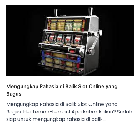
Mengungkap Rahasia di Balik Slot Online yang
Bagus
Mengungkap Rahasia di Balik Slot Online yang
Bagus. Hei, teman-teman! Apa kabar kalian? Sudah
siap untuk mengungkap rahasia di balik…