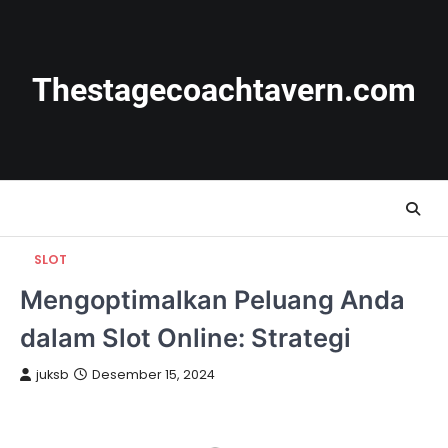
Skip
to
content
Thestagecoachtavern.com
SLOT
Mengoptimalkan Peluang Anda
dalam Slot Online: Strategi
juksb
Desember 15, 2024