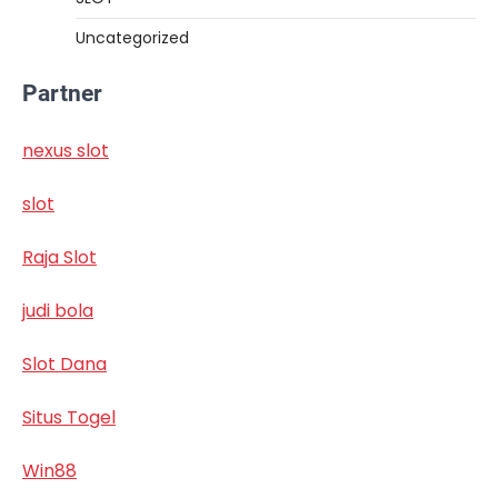
Uncategorized
Partner
nexus slot
slot
Raja Slot
judi bola
Slot Dana
Situs Togel
Win88