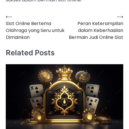
⟵
⟶
Navigasi
Slot Online Bertema
Peran Keterampilan
pos
Olahraga yang Seru untuk
dalam Keberhasilan
Dimainkan
Bermain Judi Online Slot
Related Posts