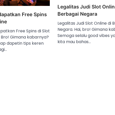
Legalitas Judi Slot Onlin
Berbagai Negara
apatkan Free Spins
line
Legalitas Judi Slot Online di
Negara. Hai, bro! Gimana k
atkan Free Spins di Slot
Semoga selalu good vibes ya! 
o, Bro! Gimana kabarnya?
kita mau bahas…
iap dapetin tips keren
lagi…