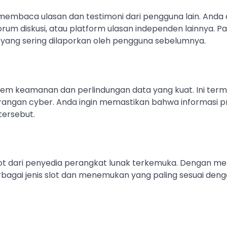
n membaca ulasan dan testimoni dari pengguna lain. Anda
forum diskusi, atau platform ulasan independen lainnya. Pa
yang sering dilaporkan oleh pengguna sebelumnya.
sistem keamanan dan perlindungan data yang kuat. Ini ter
serangan cyber. Anda ingin memastikan bahwa informasi p
tersebut.
t dari penyedia perangkat lunak terkemuka. Dengan mem
agai jenis slot dan menemukan yang paling sesuai den