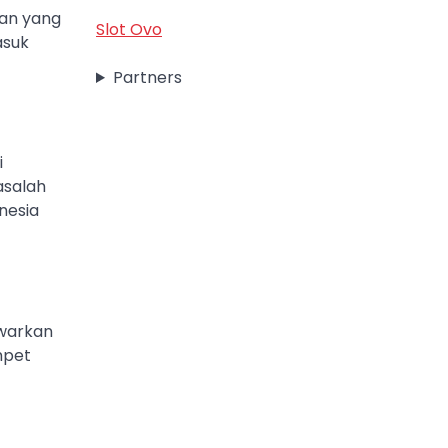
dan yang
Slot Ovo
asuk
Partners
i
asalah
nesia
awarkan
mpet