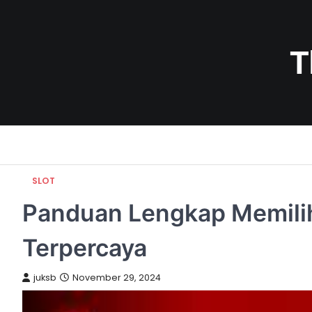
Skip
to
content
T
SLOT
Panduan Lengkap Memilih
Terpercaya
juksb
November 29, 2024