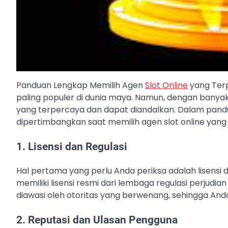
Panduan Lengkap Memilih Agen
Slot Online
yang Terp
paling populer di dunia maya. Namun, dengan banyakny
yang terpercaya dan dapat diandalkan. Dalam pand
dipertimbangkan saat memilih agen slot online yang
1. Lisensi dan Regulasi
Hal pertama yang perlu Anda periksa adalah lisensi d
memiliki lisensi resmi dari lembaga regulasi perjudia
diawasi oleh otoritas yang berwenang, sehingga A
2. Reputasi dan Ulasan Pengguna